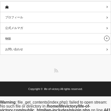
プロフィール
公式メルマガ
物販
お問い合わせ
RSS
Copyright ©
life-of-victory
All rights reserved.
Warning
: file_get_contents(index.php): failed to open stream:
No such file or directory in
/home/lifevictory/life-of-
victory.com/public_html/wp-includes/plugin.php
on line
441