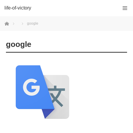
life-of-victory
ホーム
google
google