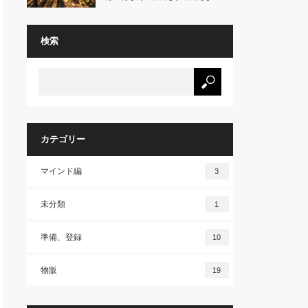
壁』に…
検索
カテゴリー
マインド編
3
未分類
1
準備、登録
10
物販
19