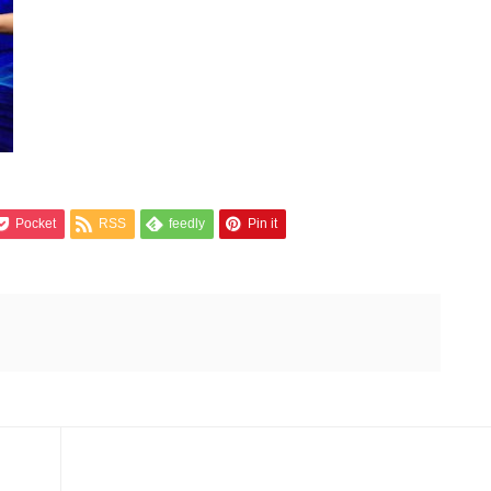
Pocket
RSS
feedly
Pin it