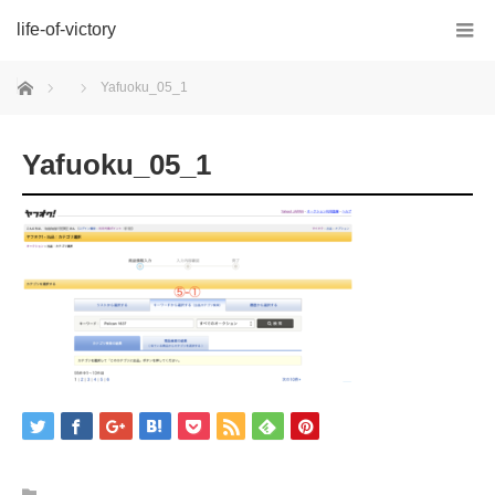
life-of-victory
ホーム
Yafuoku_05_1
Yafuoku_05_1