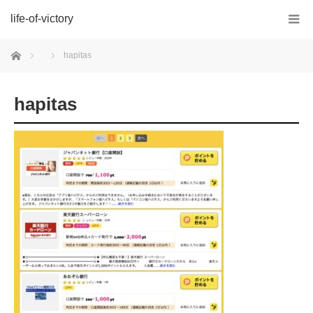
life-of-victory
ホーム
hapitas
hapitas