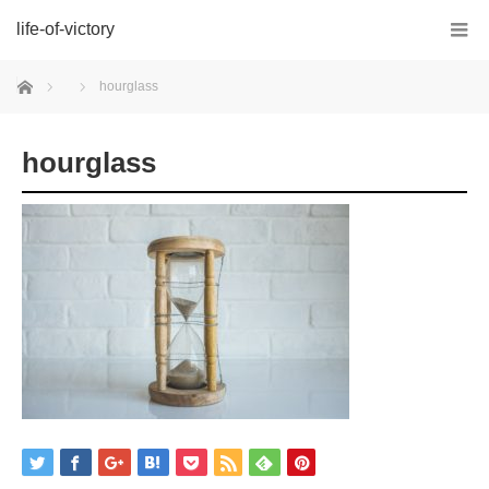
life-of-victory
ホーム
hourglass
hourglass