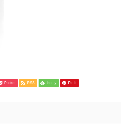
Pocket
RSS
feedly
Pin it