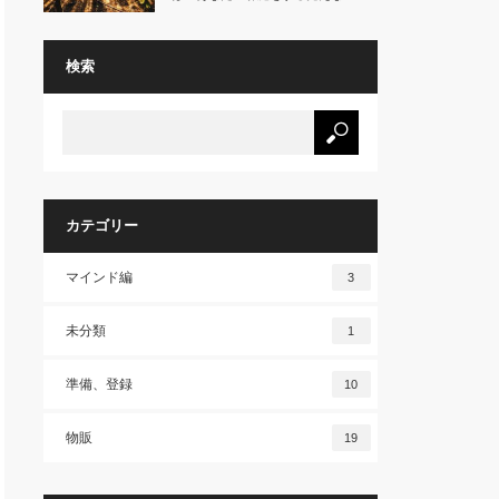
壁』に…
検索
カテゴリー
マインド編
3
未分類
1
準備、登録
10
物販
19